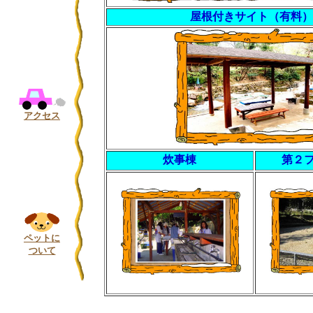
屋根付きサイト（有料）
アクセス
炊事棟
第２
ペットに
ついて