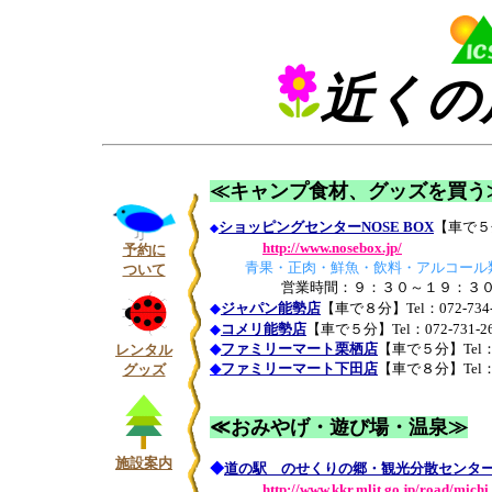
近くの
≪キャンプ食材、グッズを買う
ショッピングセンターNOSE BOX
【車で５
◆
http://www.nosebox.jp/
予約に
青果・正肉・鮮魚・飲料・アルコール
ついて
営業時間：９：３０～１９：３０ 
◆
ジャパン能勢店
【車で８分】
Tel：072-734
◆
コメリ能勢店
【車で５分】
Tel：072-731-2
◆
ファミリーマート栗栖店
【車で５分】Tel：07
レンタル
◆
ファミリーマート下田店
【車で８分】Tel：07
グッズ
≪おみやげ・遊び場・温泉≫
施設案内
◆
道の駅 のせくりの郷・観光分散センタ
http://www.kkr.mlit.go.jp/road/mich