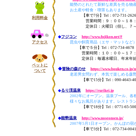
能勢のとれたて新鮮な差異を売る物産
お土産や軽食・喫茶もあります。
【車で7分】Tel：072-731-262
利用料金
営業時間：９：００～１８：００（４
定休日：火曜日（但し、７～１
◆
フジコン
http://www.fujikon.net/#
アクセス
昆虫や飼育用品（エサ・マットなど）の
【車で５分】Tel：072-734-4678
営業時間：１０：００～１７：００（1
定休日：毎週水曜日、年末年
ペットに
◆
冒険の森のせ
https://www.bouken.co.jp/
ついて
老若男女問わず、本気で楽しめる森野
【車で15分】Tel：090-4643-40
◆
るり渓温泉
https://rurikei.jp
2002年にオープン。温泉プール、各種
様々なお風呂があります。レストランや
【車で18分】Tel：0771-65-500
◆
能勢温泉
http://www.noseonsen.jp/
2007年5月1日オープン。かんぽの宿
【車で3分】Tel：072-734-004